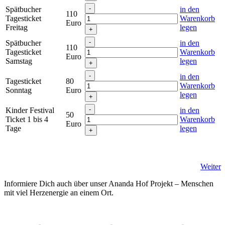
Spätbucher
in den
110
Tagesticket
Warenkorb
Euro
Freitag
legen
Spätbucher
in den
110
Tagesticket
Warenkorb
Euro
Samstag
legen
in den
Tagesticket
80
Warenkorb
Sonntag
Euro
legen
Kinder Festival
in den
50
Ticket 1 bis 4
Warenkorb
Euro
Tage
legen
Weiter
Informiere Dich auch über unser Ananda Hof Projekt – Menschen
mit viel Herzenergie an einem Ort.