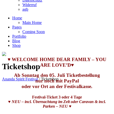
Datenschutz
Widerruf
agb
Home
Main Home
Pages
Coming Soon
Portfolio
Blog
Shop
♥
WELCOME HOME DEAR FAMILY – YOU
Ticketshop
ARE LOVE’D
♥
Ab Sonntag den 05. Juli Ticketbestellung
Ananda Spirit Festival
/
Ticketshop
nur noch mit PayPal
oder vor Ort an der Festivalkasse.
Festival-Ticket 3 oder 4 Tage
♥
NEU
– incl. Übernachtung im Zelt oder Caravan & incl.
Parken –
NEU
♥