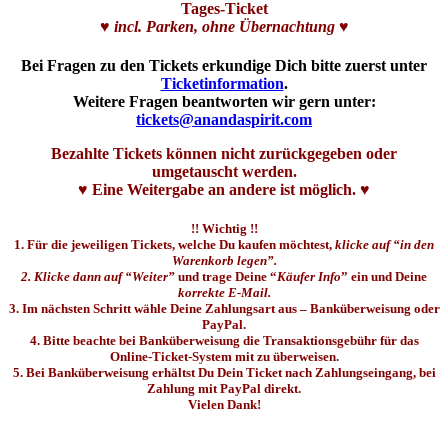
Tages-Ticket
♥
incl. Parken, ohne Übernachtung
♥
Bei Fragen zu den Tickets erkundige Dich bitte zuerst unter
Ticketinformation
.
Weitere Fragen beantworten wir gern unter:
tickets@anandaspirit.com
Bezahlte Tickets können nicht zurückgegeben oder
umgetauscht werden.
♥ Eine Weitergabe an andere ist möglich. ♥
!! Wichtig !!
1. Für die jeweiligen Tickets, welche Du kaufen möchtest,
klicke auf “in den
Warenkorb legen”.
2. Klicke dann auf “Weiter”
und trage Deine “
Käufer Info
” ein und Deine
korrekte E-Mail.
3. Im nächsten Schritt wähle Deine Zahlungsart aus – Banküberweisung oder
PayPal.
4.
Bitte beachte bei Banküberweisung die Transaktionsgebühr für das
Online-Ticket-System mit zu überweisen.
5. Bei Banküberweisung erhältst Du Dein Ticket nach Zahlungseingang, bei
Zahlung mit PayPal direkt.
Vielen Dank!