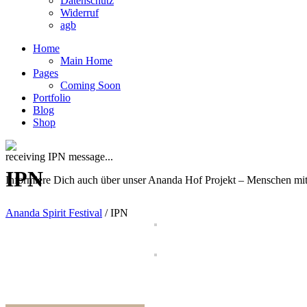
Datenschutz
Widerruf
agb
Home
Main Home
Pages
Coming Soon
Portfolio
Blog
Shop
receiving IPN message...
IPN
Informiere Dich auch über unser Ananda Hof Projekt – Menschen mit 
Ananda Spirit Festival
/
IPN