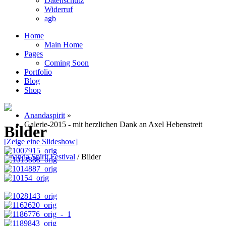
Datenschutz
Widerruf
agb
Home
Main Home
Pages
Coming Soon
Portfolio
Blog
Shop
Anandaspirit
»
Galerie-2015 - mit herzlichen Dank an Axel Hebenstreit
Bilder
[Zeige eine Slideshow]
Ananda Spirit Festival
/
Bilder